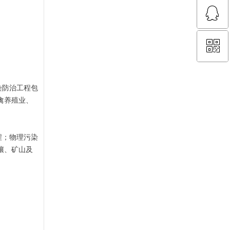
ꁗ
15302232818
ꀥ
QQ客服
微信二维码
染防治工程包
禽养殖业、
程；物理污染
壤、矿山及