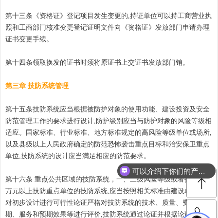
第十三条《资格证》登记项目发生变更的,持证单位可以持工商营业执
照和工商部门核准变更登记证明文件向《资格证》发放部门申请办理
证书变更手续。
第十四条领取换发的证书时须将原证书上交证书发放部门销。
第三章 技防系统管理
第十五条技防系统应当根据被防护对象的使用功能、建设投资及安全
防范管理工作的要求进行设计,防护级别应当与防护对象的风险等级相
适应。国家标准、行业标准、地方标准规定的高风险等级单位或场所,
以及县级以上人民政府确定的防范恐怖袭击重点目标和治安保卫重点
单位,技防系统的设计应当满足相应的防范要求。
可以介绍下你们的产品么
ꁸ
第十六条 重点公共区域的技防系统，一、二级风险等级或者投资额30
你们是怎么收费的呢
万元以上技防重点单位的技防系统,应当按照相关标准由建设单位组织
对初步设计进行可行性论证严格对技防系统的技术、质量、费用、工
ꂅ
回到顶部
期、服务和预期效果等进行评价,技防系统通过论证并根据论证意见整