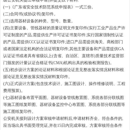
级公安机关提出审核申请)并提交以下材料:
(一)《广东省安全技术防范系统申报表》一式三份。
(二)合同书(或协议书)复印件。
(三)选用器材设备的种类、型号、数量。
(四)主要设备、管线器材的质量证明文件复印件(实行工业产品生产许
可证制度的产品,需提供生产许可证证书复印件;实行国家强制性认证
的产品,需提供CCC认证证书复印件;进口产品需提供海关、商检部门
或者国家法定机构的合法证明复印件;其他主要设备和产品需提供GA
认证证书或者具有省级以上(含省、自治区、直辖市)质量技术监督部
门颁发的计量认证合格证书(CMA)机构出具的检验检测报告)。
(五)初步设计方案的论证材料和根据论证意见整改落实情况材料和根
据论证意见整改落实情况材料复印件。
(六)正式设计方案(包含技术设计、施工图设计、操作维修说明、工程
费用预算)。
(七)器材设备布置平面图、器材设备管线敷置图、系统各部分联线图
等施工图纸复即图、器材设备监控中心布置图、系统各部分联线图等
施工图纸复印件。
公安机关接到设计方案审核申请材料后,申请材料齐全、符合条件的,
应当场出具书面受理凭证,并在15日内完成审核。方案审核符合条件