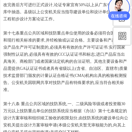
改完善后方可进行正式设计,论证专家宜有50%以上从广东省安防专家
库中抽选。县级以上公安机关应当指导建设单位和设计单位开展技防
ꁗ
15302232818
工程初步设计方案论证工作。
第十七条重点公共区域和技防重点单位使用的设备必须符合国家法规
ꀥ
QQ客服
和现行相关标准的要求,并经检验或认证合格。主要设备和产品实行工
业产品生产许可证制度的,必须具有有效的生产许可证证书:实行国家
微信二维码
强制性认证的,必须具有有效的CCC认证证书和标志;进口产品应当出
具海关、商检部门或者国家法定机构的合法证明。其他主要设备和产
品需提供GA认证证书或者具有省级以上(含省、自治区、直辖市)质量
技术监督部门颁发的计量认证合格证书(CMA)机构出具的检验检测报
告。公安机关因联网共享对技防产品有特殊要求的,应当符合相关标
准。
第十八条 重点公共区域的技防系统,一、二级风险等级或者投资额30
万元以上技防重点单位的技防系统应当根据《办法》第十七条规定的
设计方案审核和组织竣工验收的权限划分,由技防系统的建设单位向公
安机关提出设计方案审核申请(本级公安机关暂无审核能力的,向其上